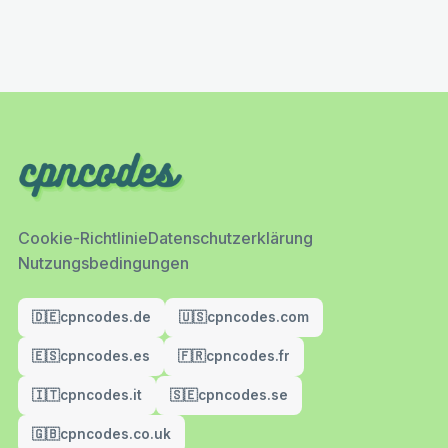
Cookie-Richtlinie
Datenschutzerklärung
Nutzungsbedingungen
🇩🇪
cpncodes.de
🇺🇸
cpncodes.com
🇪🇸
cpncodes.es
🇫🇷
cpncodes.fr
🇮🇹
cpncodes.it
🇸🇪
cpncodes.se
🇬🇧
cpncodes.co.uk