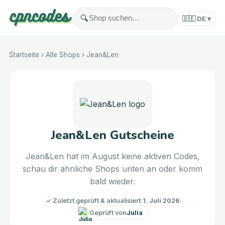
🔍
🇩🇪
DE
▾
Startseite
›
Alle Shops
›
Jean&Len
Jean&Len Gutscheine
Jean&Len hat im August keine aktiven Codes,
schau dir ähnliche Shops unten an oder komm
bald wieder.
✓
Zuletzt geprüft & aktualisiert
:
1. Juli 2026
Geprüft von
Julia