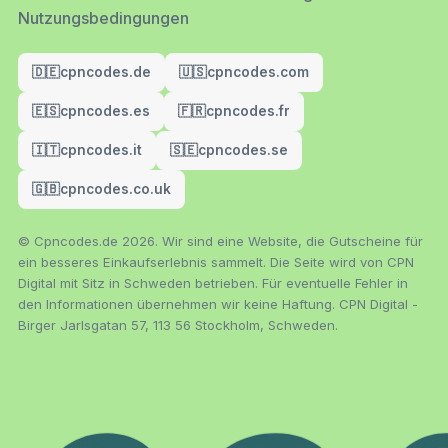
Nutzungsbedingungen
🇩🇪
cpncodes.de
🇺🇸
cpncodes.com
🇪🇸
cpncodes.es
🇫🇷
cpncodes.fr
🇮🇹
cpncodes.it
🇸🇪
cpncodes.se
🇬🇧
cpncodes.co.uk
© Cpncodes.de 2026. Wir sind eine Website, die Gutscheine für
ein besseres Einkaufserlebnis sammelt. Die Seite wird von CPN
Digital mit Sitz in Schweden betrieben. Für eventuelle Fehler in
den Informationen übernehmen wir keine Haftung. CPN Digital -
Birger Jarlsgatan 57, 113 56 Stockholm, Schweden.