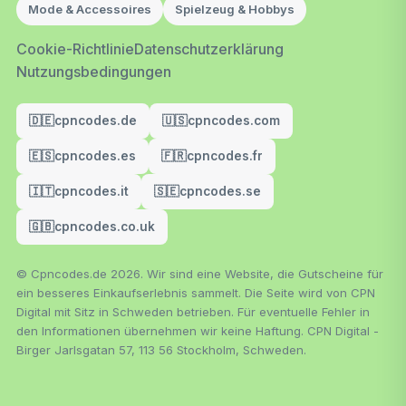
Mode & Accessoires
Spielzeug & Hobbys
Cookie-Richtlinie
Datenschutzerklärung
Nutzungsbedingungen
🇩🇪
cpncodes.de
🇺🇸
cpncodes.com
🇪🇸
cpncodes.es
🇫🇷
cpncodes.fr
🇮🇹
cpncodes.it
🇸🇪
cpncodes.se
🇬🇧
cpncodes.co.uk
© Cpncodes.de 2026. Wir sind eine Website, die Gutscheine für
ein besseres Einkaufserlebnis sammelt. Die Seite wird von CPN
Digital mit Sitz in Schweden betrieben. Für eventuelle Fehler in
den Informationen übernehmen wir keine Haftung. CPN Digital -
Birger Jarlsgatan 57, 113 56 Stockholm, Schweden.