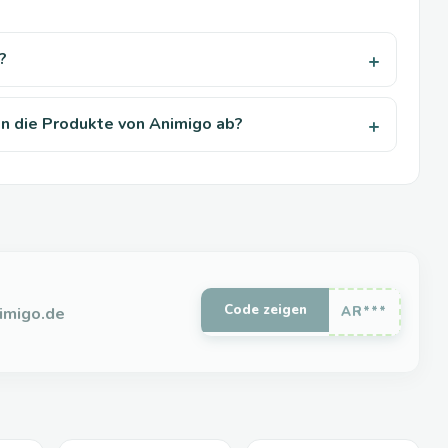
?
n die Produkte von Animigo ab?
Code zeigen
imigo.de
AR***