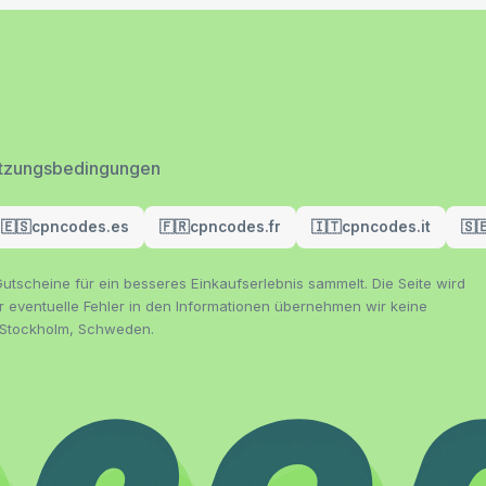
tzungsbedingungen
🇪🇸
cpncodes.es
🇫🇷
cpncodes.fr
🇮🇹
cpncodes.it
🇸
utscheine für ein besseres Einkaufserlebnis sammelt. Die Seite wird
ür eventuelle Fehler in den Informationen übernehmen wir keine
56 Stockholm, Schweden.