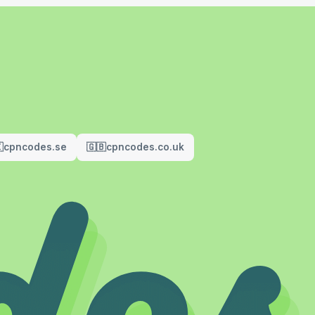

cpncodes.se
🇬🇧
cpncodes.co.uk