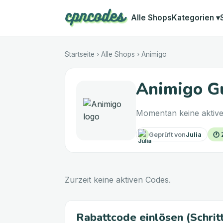
Alle Shops
Kategorien
▾
Startseite
›
Alle Shops
›
Animigo
Animigo G
Momentan keine aktive
Geprüft von
Julia
🕐
Zurzeit keine aktiven Codes.
Rabattcode einlösen (Schritt