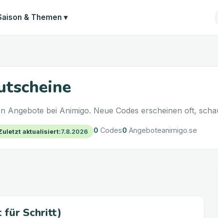
Saison & Themen
▾
utscheine
n Angebote bei Animigo. Neue Codes erscheinen oft, schau
0
Codes
0
Angebote
animigo.se
Zuletzt aktualisiert
:
7.8.2026
 für Schritt)